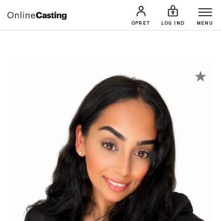
CASTINGS & JOBS
SØG PROFIL
OPRET
LOG IND
MENU