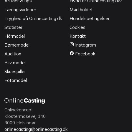
Artikler & tips
Hvad er Onlinecasting.dk?
Læringsvideoer
Mød holdet
Tryghed på Onlinecasting.dk
Handelsbetingelser
Statister
Cookies
Hårmodel
Kontakt
Børnemodel
Instagram
Audition
Facebook
Bliv model
Skuespiller
Fotomodel
Onlinekoncept
Klostermosevej 140
3000 Helsingør
onlinecasting@onlinecasting.dk