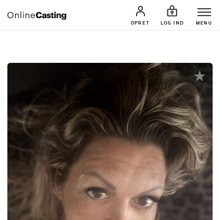
CASTINGS & JOBS
SØG PROFIL
OPRET
LOG IND
MENU