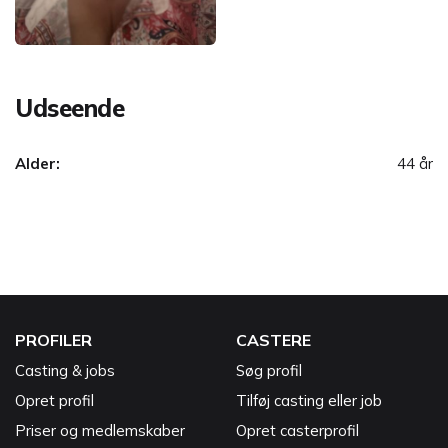
Udseende
Alder:
44 år
PROFILER
CASTERE
Casting & jobs
Søg profil
Opret profil
Tilføj casting eller job
Priser og medlemskaber
Opret casterprofil