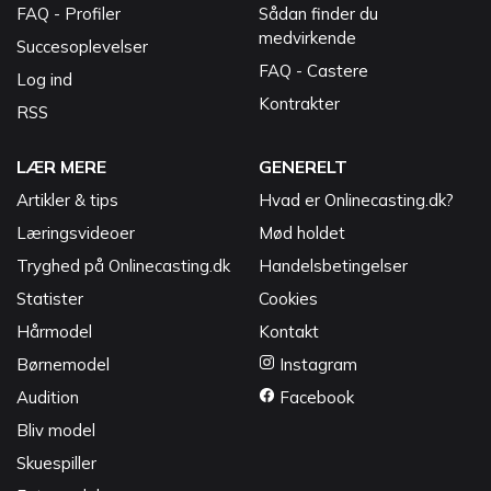
FAQ - Profiler
Sådan finder du
medvirkende
Succesoplevelser
FAQ - Castere
Log ind
Kontrakter
RSS
LÆR MERE
GENERELT
Artikler & tips
Hvad er Onlinecasting.dk?
Læringsvideoer
Mød holdet
Tryghed på Onlinecasting.dk
Handelsbetingelser
Statister
Cookies
Hårmodel
Kontakt
Børnemodel
Instagram
Audition
Facebook
Bliv model
Skuespiller