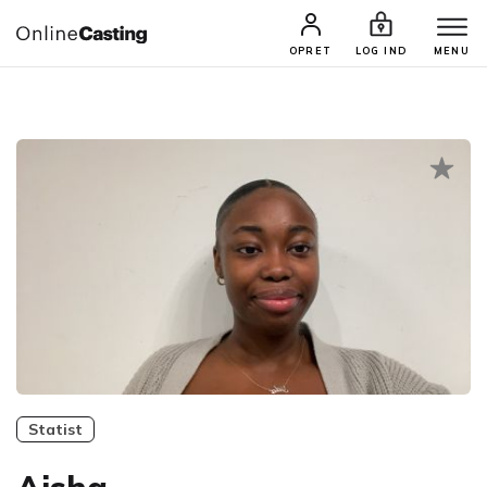
CASTINGS & JOBS
SØG PROFIL
OPRET
LOG IND
MENU
Statist