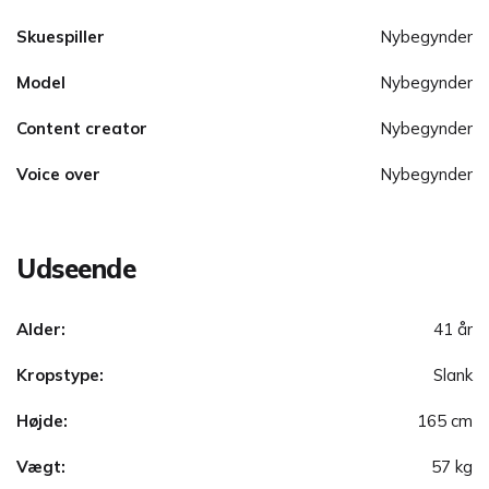
Skuespiller
Nybegynder
Model
Nybegynder
Content creator
Nybegynder
Voice over
Nybegynder
Udseende
Alder:
41 år
Kropstype:
Slank
Højde:
165 cm
Vægt:
57 kg