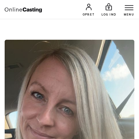
CASTINGS & JOBS
SØG PROFIL
OPRET
LOG IND
MENU