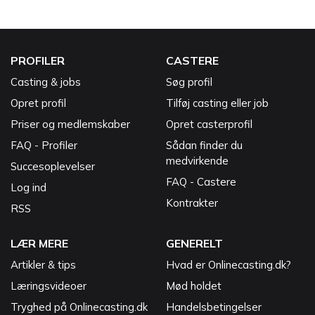
PROFILER
CASTERE
Casting & jobs
Søg profil
Opret profil
Tilføj casting eller job
Priser og medlemskaber
Opret casterprofil
FAQ - Profiler
Sådan finder du
medvirkende
Succesoplevelser
FAQ - Castere
Log ind
Kontrakter
RSS
LÆR MERE
GENERELT
Artikler & tips
Hvad er Onlinecasting.dk?
Læringsvideoer
Mød holdet
Tryghed på Onlinecasting.dk
Handelsbetingelser