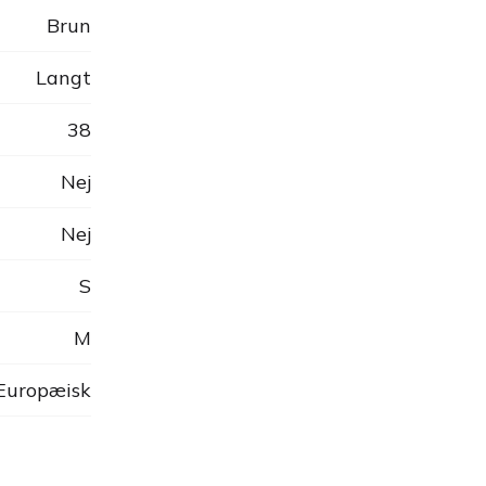
Brun
Langt
38
Nej
Nej
S
M
 Europæisk