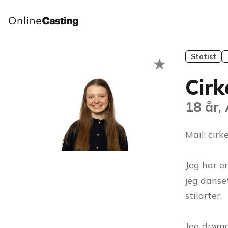
Statist
Cirk
18 år,
Mail: cir
Jeg har e
jeg danse
stilarter.
Jeg drømm