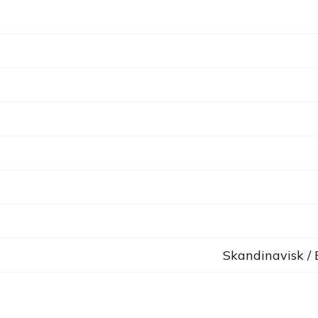
Skandinavisk /