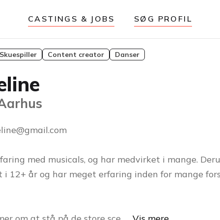
CASTINGS & JOBS
SØG PROFIL
Skuespiller
Content creator
Danser
eline
 Aarhus
keline@gmail.com
rfaring med musicals, og har medvirket i mange. Der
t i 12+ år og har meget erfaring inden for mange fors
er om at stå på de store sce
...
Vis mere