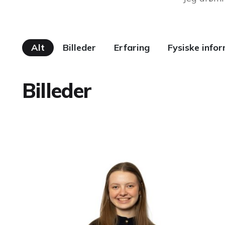
Alt
Billeder
Erfaring
Fysiske info
Billeder