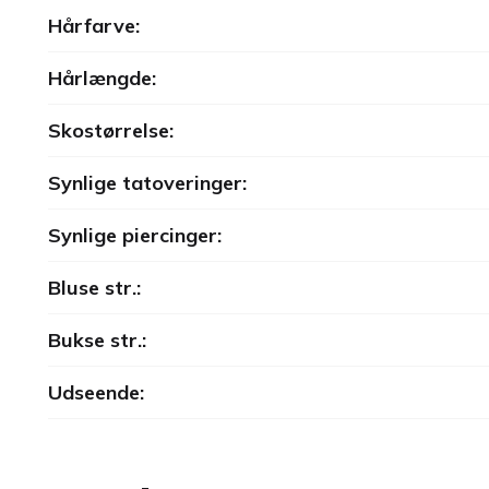
Hårfarve:
Hårlængde:
Skostørrelse:
Synlige tatoveringer:
Synlige piercinger:
Bluse str.:
Bukse str.:
Udseende: