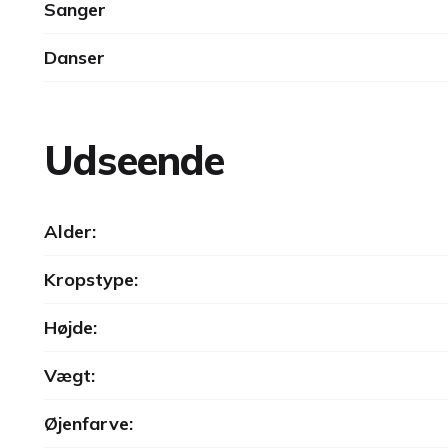
Sanger
Danser
Udseende
Alder:
Kropstype:
Højde:
Vægt:
Øjenfarve: