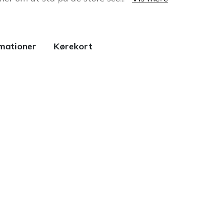
rmationer
Kørekort