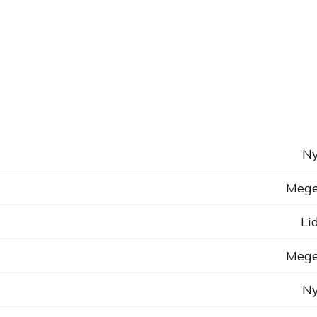
Ny
Mege
Li
Mege
Ny