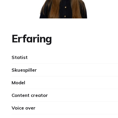
Erfaring
Statist
Skuespiller
Model
Content creator
Voice over