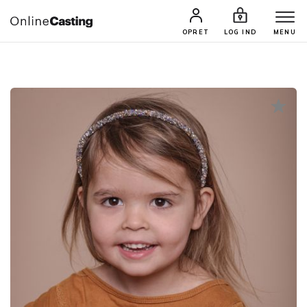
CASTINGS & JOBS
SØG PROFIL
OPRET
LOG IND
MENU