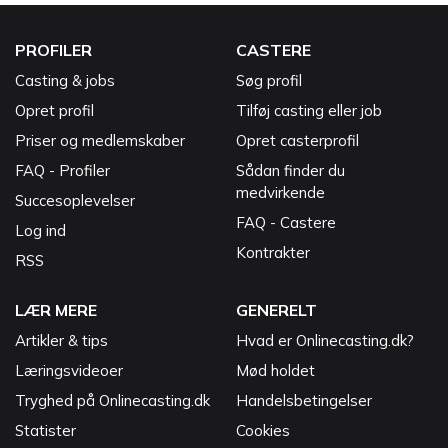
PROFILER
CASTERE
Casting & jobs
Søg profil
Opret profil
Tilføj casting eller job
Priser og medlemskaber
Opret casterprofil
FAQ - Profiler
Sådan finder du
medvirkende
Succesoplevelser
FAQ - Castere
Log ind
Kontrakter
RSS
LÆR MERE
GENERELT
Artikler & tips
Hvad er Onlinecasting.dk?
Læringsvideoer
Mød holdet
Tryghed på Onlinecasting.dk
Handelsbetingelser
Statister
Cookies