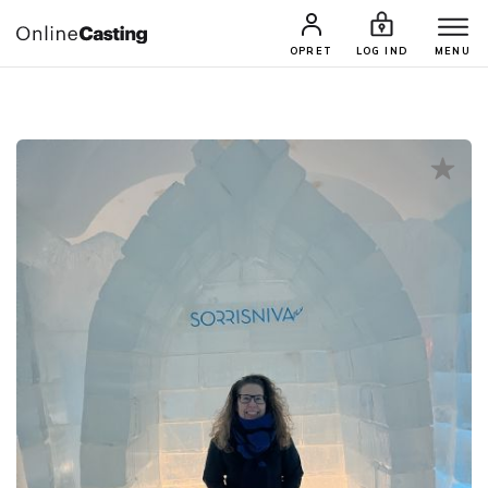
CASTINGS & JOBS
SØG PROFIL
OPRET
LOG IND
MENU