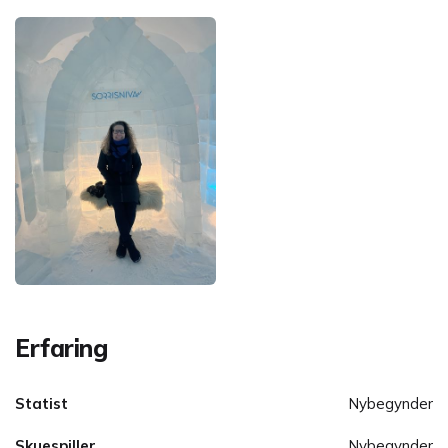
Erfaring
Statist
Nybegynder
Skuespiller
Nybegynder