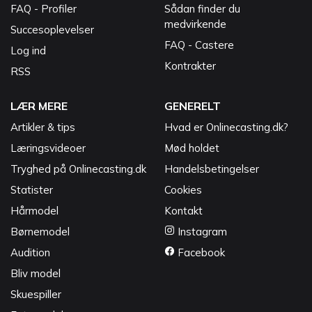
FAQ - Profiler
Sådan finder du
medvirkende
Succesoplevelser
FAQ - Castere
Log ind
Kontrakter
RSS
LÆR MERE
GENERELT
Artikler & tips
Hvad er Onlinecasting.dk?
Læringsvideoer
Mød holdet
Tryghed på Onlinecasting.dk
Handelsbetingelser
Statister
Cookies
Hårmodel
Kontakt
Børnemodel
Instagram
Audition
Facebook
Bliv model
Skuespiller