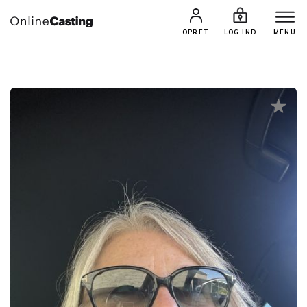
CASTINGS & JOBS
SØG PROFIL
OPRET
LOG IND
MENU