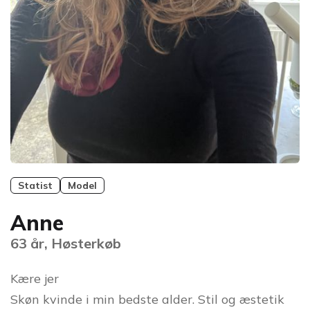
Statist
Model
Anne
63 år, Høsterkøb
Kære jer
Skøn kvinde i min bedste alder. Stil og æstetik