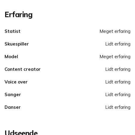
Erfaring
Statist
Meget erfaring
Skuespiller
Lidt erfaring
Model
Meget erfaring
Content creator
Lidt erfaring
Voice over
Lidt erfaring
Sanger
Lidt erfaring
Danser
Lidt erfaring
Udseende