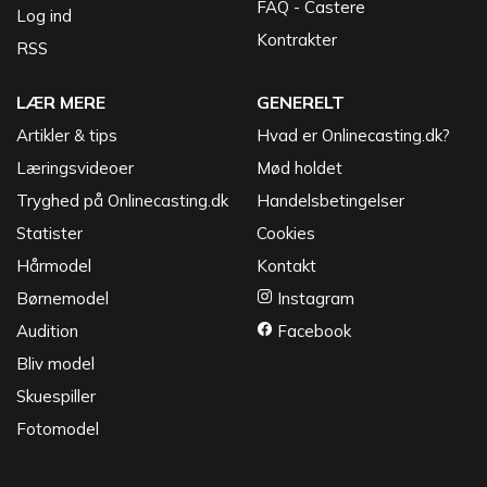
FAQ - Castere
Log ind
Kontrakter
RSS
LÆR MERE
GENERELT
Artikler & tips
Hvad er Onlinecasting.dk?
Læringsvideoer
Mød holdet
Tryghed på Onlinecasting.dk
Handelsbetingelser
Statister
Cookies
Hårmodel
Kontakt
Børnemodel
Instagram
Audition
Facebook
Bliv model
Skuespiller
Fotomodel