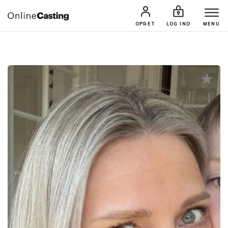
CASTINGS & JOBS
SØG PROFIL
OPRET
LOG IND
MENU