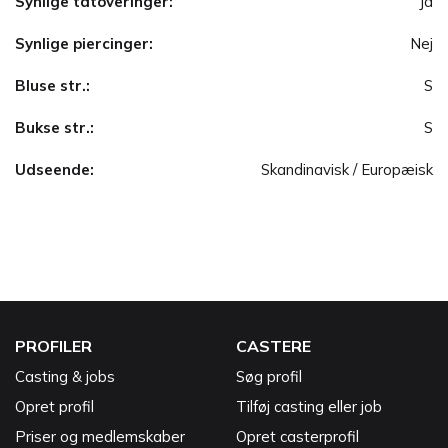
Synlige tatoveringer:
Ja
Synlige piercinger:
Nej
Bluse str.:
S
Bukse str.:
S
Udseende:
Skandinavisk / Europæisk
PROFILER
CASTERE
Casting & jobs
Søg profil
Opret profil
Tilføj casting eller job
Priser og medlemskaber
Opret casterprofil