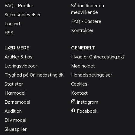
FAQ - Profiler
Sådan finder du
medvirkende
Succesoplevelser
FAQ - Castere
Log ind
Kontrakter
RSS
LÆR MERE
GENERELT
Artikler & tips
Hvad er Onlinecasting.dk?
Læringsvideoer
Mød holdet
Tryghed på Onlinecasting.dk
Handelsbetingelser
Statister
Cookies
Hårmodel
Kontakt
Børnemodel
Instagram
Audition
Facebook
Bliv model
Skuespiller