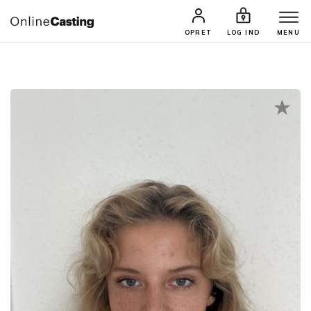
CASTINGS & JOBS
SØG PROFIL
OPRET
LOG IND
MENU