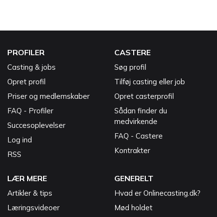
PROFILER
CASTERE
Casting & jobs
Søg profil
Opret profil
Tilføj casting eller job
Priser og medlemskaber
Opret casterprofil
FAQ - Profiler
Sådan finder du
medvirkende
Succesoplevelser
FAQ - Castere
Log ind
Kontrakter
RSS
LÆR MERE
GENERELT
Artikler & tips
Hvad er Onlinecasting.dk?
Læringsvideoer
Mød holdet