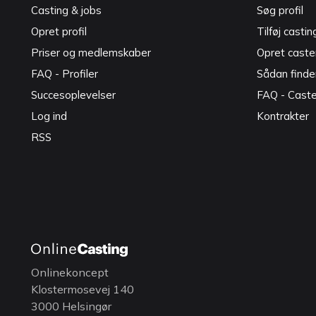
Casting & jobs
Søg profil
Opret profil
Tilføj castin
Priser og medlemskaber
Opret caster
FAQ - Profiler
Sådan finde
Succesoplevelser
FAQ - Cast
Log ind
Kontrakter
RSS
Onlinekoncept
Klostermosevej 140
3000 Helsingør