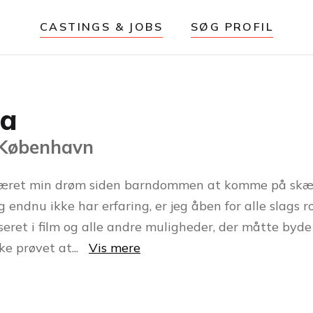
CASTINGS & JOBS
SØG PROFIL
ia
 København
været min drøm siden barndommen at komme på skæ
 endnu ikke har erfaring, er jeg åben for alle slags ro
seret i film og alle andre muligheder, der måtte byde 
kke prøvet at
...
Vis mere