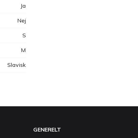
Ja
Nej
S
M
Slavisk
GENERELT