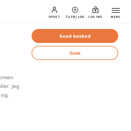
OPRET
TILFØJ JOB
LOG IND
MENU
Send besked
Gem
rmen.
ller. Jeg
sig.