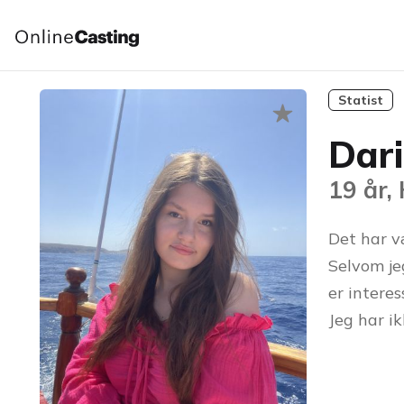
Statist
Dar
19 år,
Det har 
Selvom jeg
er interes
Jeg har i