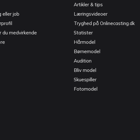
Artikler & tips
g eller job
Læringsvideoer
profil
Tryghed på Onlinecasting.dk
r du medvirkende
Statister
ere
Hårmodel
Børnemodel
Audition
Bliv model
Skuespiller
Fotomodel