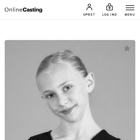
CASTINGS & JOBS
SØG PROFIL
OPRET
LOG IND
MENU