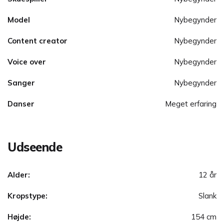
Model
Nybegynder
Content creator
Nybegynder
Voice over
Nybegynder
Sanger
Nybegynder
Danser
Meget erfaring
Udseende
Alder:
12 år
Kropstype:
Slank
Højde:
154 cm