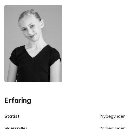
Erfaring
Statist
Nybegynder
Skuespiller
Nybegynder