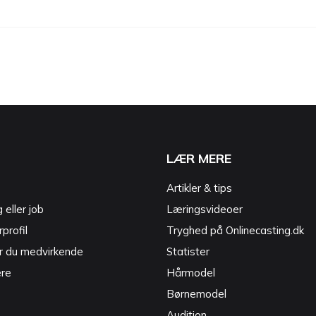
LÆR MERE
Artikler & tips
g eller job
Læringsvideoer
profil
Tryghed på Onlinecasting.dk
r du medvirkende
Statister
ere
Hårmodel
Børnemodel
Audition