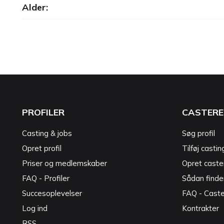
Alder:
PROFILER
CASTERE
Casting & jobs
Søg profil
Opret profil
Tilføj castin
Priser og medlemskaber
Opret caster
FAQ - Profiler
Sådan finde
Succesoplevelser
FAQ - Cast
Log ind
Kontrakter
RSS