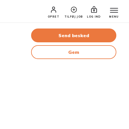
OPRET
TILFØJ JOB
LOG IND
MENU
Send besked
Gem