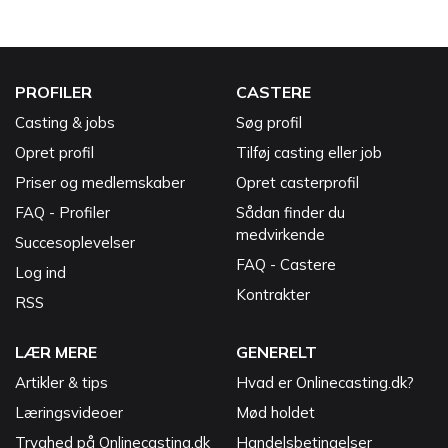
PROFILER
CASTERE
Casting & jobs
Søg profil
Opret profil
Tilføj casting eller job
Priser og medlemskaber
Opret casterprofil
FAQ - Profiler
Sådan finder du
medvirkende
Succesoplevelser
FAQ - Castere
Log ind
Kontrakter
RSS
LÆR MERE
GENERELT
Artikler & tips
Hvad er Onlinecasting.dk?
Læringsvideoer
Mød holdet
Tryghed på Onlinecasting.dk
Handelsbetingelser