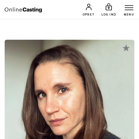
CASTINGS & JOBS
SØG PROFIL
OPRET
LOG IND
MENU