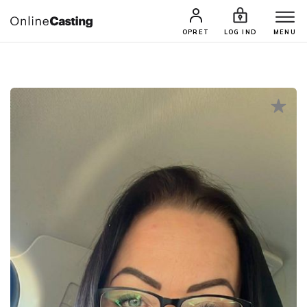
CASTINGS & JOBS
SØG PROFIL
OPRET
LOG IND
MENU