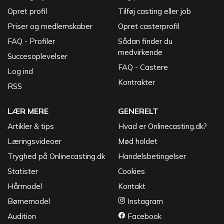
Opret profil
Tilføj casting eller job
Priser og medlemskaber
Opret casterprofil
FAQ - Profiler
Sådan finder du
medvirkende
Succesoplevelser
FAQ - Castere
Log ind
Kontrakter
RSS
LÆR MERE
GENERELT
Artikler & tips
Hvad er Onlinecasting.dk?
Læringsvideoer
Mød holdet
Tryghed på Onlinecasting.dk
Handelsbetingelser
Statister
Cookies
Hårmodel
Kontakt
Børnemodel
Instagram
Audition
Facebook