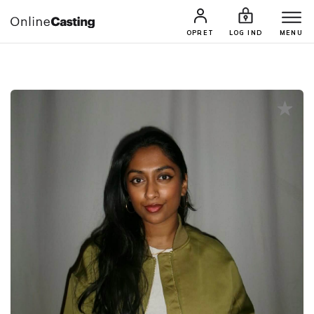
CASTINGS & JOBS
SØG PROFIL
OPRET
LOG IND
MENU