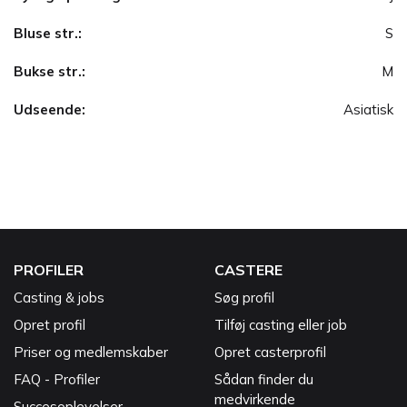
Bluse str.:
S
Bukse str.:
M
Udseende:
Asiatisk
PROFILER
CASTERE
Casting & jobs
Søg profil
Opret profil
Tilføj casting eller job
Priser og medlemskaber
Opret casterprofil
FAQ - Profiler
Sådan finder du
medvirkende
Succesoplevelser