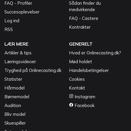
FAQ - Profiler
Sådan finder du
medvirkende
Succesoplevelser
FAQ - Castere
Log ind
Kontrakter
RSS
LÆR MERE
GENERELT
Artikler & tips
Hvad er Onlinecasting.dk?
Læringsvideoer
Mød holdet
Tryghed på Onlinecasting.dk
Handelsbetingelser
Statister
Cookies
Hårmodel
Kontakt
Børnemodel
Instagram
Audition
Facebook
Bliv model
Skuespiller