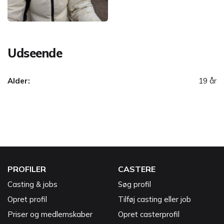
Udseende
Alder:
19 år
PROFILER
CASTERE
Casting & jobs
Søg profil
Opret profil
Tilføj casting eller job
Priser og medlemskaber
Opret casterprofil