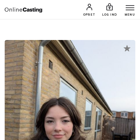
CASTINGS & JOBS
SØG PROFIL
OPRET
LOG IND
MENU