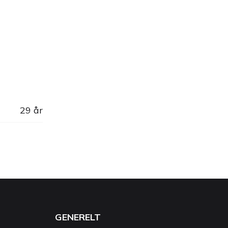
29 år
GENERELT