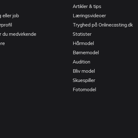
Artikler & tips
g eller job
Læringsvideoer
profil
Tryghed på Onlinecasting.dk
r du medvirkende
Statister
ere
Hårmodel
Børnemodel
Audition
Bliv model
Skuespiller
Fotomodel