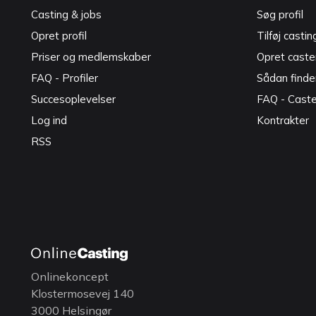
Casting & jobs
Søg profil
Opret profil
Tilføj castin
Priser og medlemskaber
Opret caster
FAQ - Profiler
Sådan finde
Succesoplevelser
FAQ - Cast
Log ind
Kontrakter
RSS
Onlinekoncept
Klostermosevej 140
3000 Helsingør