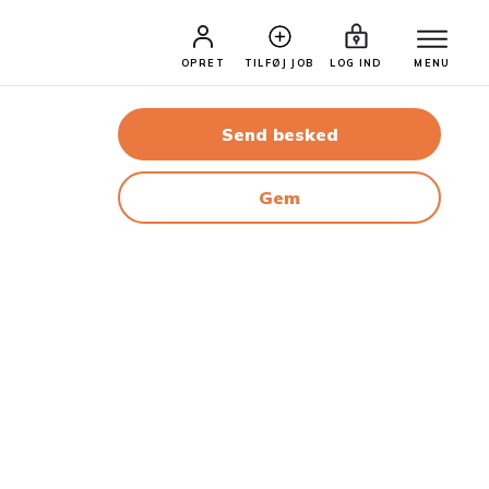
OPRET
TILFØJ JOB
LOG IND
MENU
Send besked
Gem