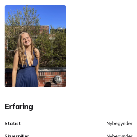
Erfaring
Statist
Nybegynder
Skuespiller
Nybegynder