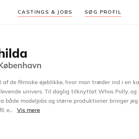
CASTINGS & JOBS
SØG PROFIL
hilda
 København
 af de filmiske øjeblikke, hvor man træder ind i en k
 levende univers. Til daglig tilknyttet Whos Polly, o
fra både modeljobs og større produktioner bringer jeg
il, e
...
Vis mere