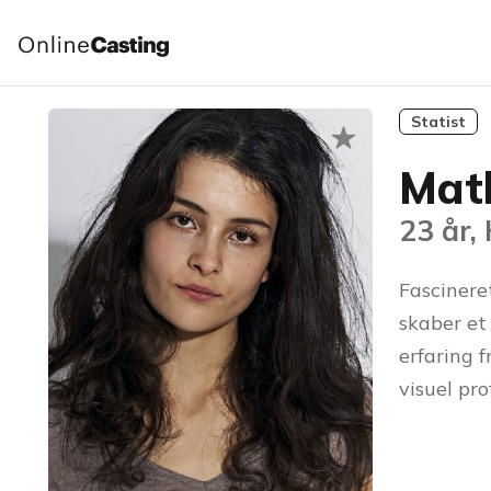
Statist
Mat
23 år,
Fascineret
skaber et
erfaring 
visuel prof