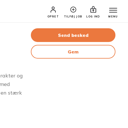
OPRET
TILFØJ JOB
LOG IND
MENU
Send besked
Gem
arakter og
g med
 en stærk