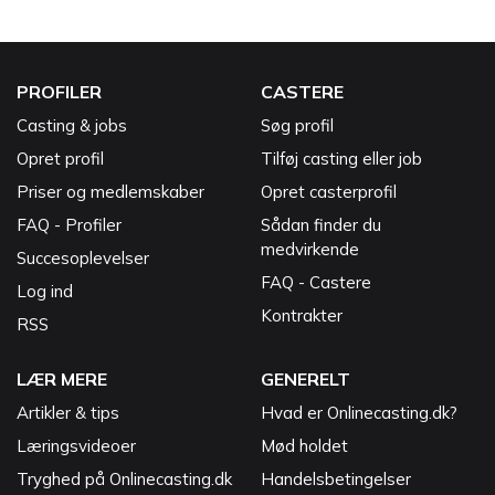
PROFILER
CASTERE
Casting & jobs
Søg profil
Opret profil
Tilføj casting eller job
Priser og medlemskaber
Opret casterprofil
FAQ - Profiler
Sådan finder du
medvirkende
Succesoplevelser
FAQ - Castere
Log ind
Kontrakter
RSS
LÆR MERE
GENERELT
Artikler & tips
Hvad er Onlinecasting.dk?
Læringsvideoer
Mød holdet
Tryghed på Onlinecasting.dk
Handelsbetingelser