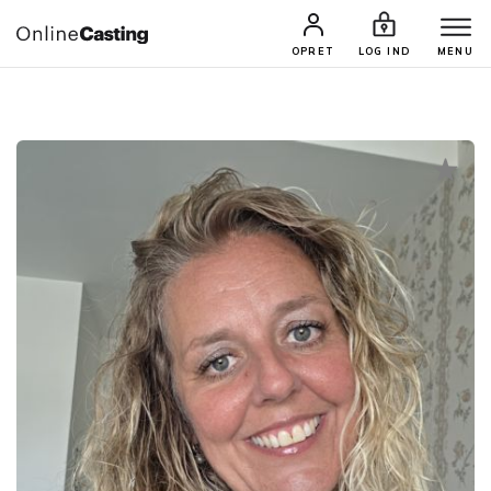
CASTINGS & JOBS
SØG PROFIL
OPRET
LOG IND
MENU