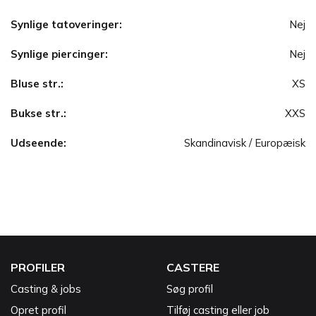
Synlige tatoveringer:
Nej
Synlige piercinger:
Nej
Bluse str.:
XS
Bukse str.:
XXS
Udseende:
Skandinavisk / Europæisk
PROFILER
CASTERE
Casting & jobs
Søg profil
Opret profil
Tilføj casting eller job