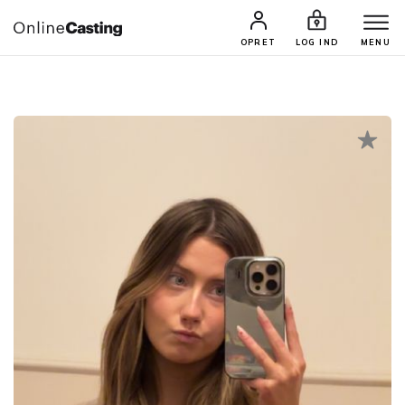
CASTINGS & JOBS
SØG PROFIL
OPRET
LOG IND
MENU