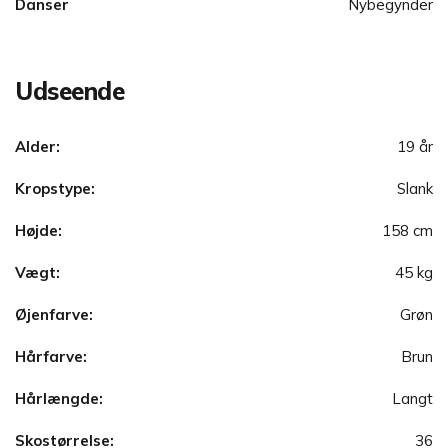
Danser
Nybegynder
Udseende
Alder:
19 år
Kropstype:
Slank
Højde:
158 cm
Vægt:
45 kg
Øjenfarve:
Grøn
Hårfarve:
Brun
Hårlængde:
Langt
Skostørrelse:
36