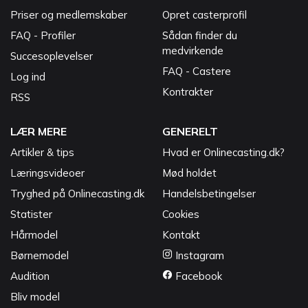
Priser og medlemskaber
Opret casterprofil
FAQ - Profiler
Sådan finder du
medvirkende
Succesoplevelser
FAQ - Castere
Log ind
Kontrakter
RSS
LÆR MERE
GENERELT
Artikler & tips
Hvad er Onlinecasting.dk?
Læringsvideoer
Mød holdet
Tryghed på Onlinecasting.dk
Handelsbetingelser
Statister
Cookies
Hårmodel
Kontakt
Børnemodel
Instagram
Audition
Facebook
Bliv model