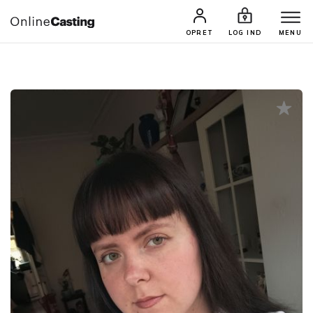
CASTINGS & JOBS
SØG PROFIL
OPRET
LOG IND
MENU