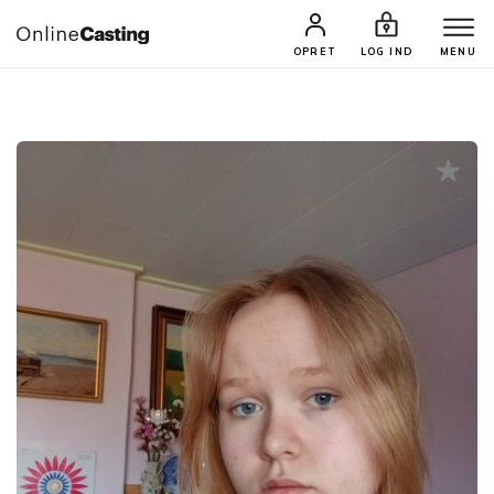
CASTINGS & JOBS
SØG PROFIL
OPRET
LOG IND
MENU