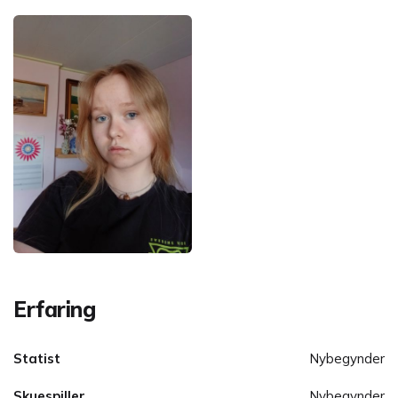
Erfaring
Statist
Nybegynder
Skuespiller
Nybegynder