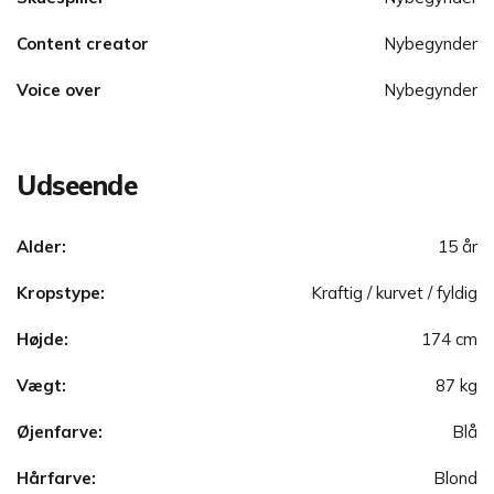
Content creator
Nybegynder
Voice over
Nybegynder
Udseende
Alder:
15 år
Kropstype:
Kraftig / kurvet / fyldig
Højde:
174 cm
Vægt:
87 kg
Øjenfarve:
Blå
Hårfarve:
Blond