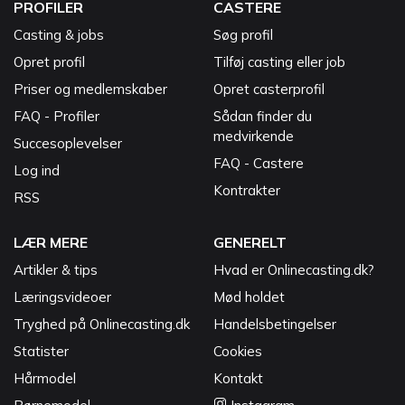
PROFILER
CASTERE
Casting & jobs
Søg profil
Opret profil
Tilføj casting eller job
Priser og medlemskaber
Opret casterprofil
FAQ - Profiler
Sådan finder du
medvirkende
Succesoplevelser
FAQ - Castere
Log ind
Kontrakter
RSS
LÆR MERE
GENERELT
Artikler & tips
Hvad er Onlinecasting.dk?
Læringsvideoer
Mød holdet
Tryghed på Onlinecasting.dk
Handelsbetingelser
Statister
Cookies
Hårmodel
Kontakt