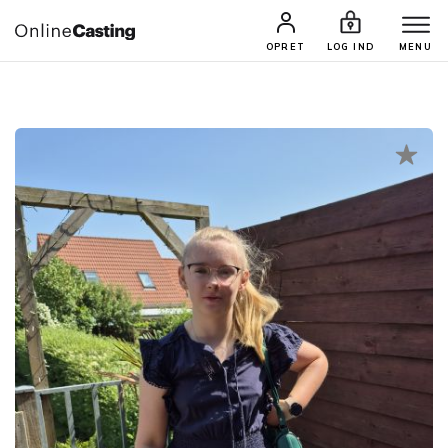
CASTINGS & JOBS
SØG PROFIL
OPRET
LOG IND
MENU