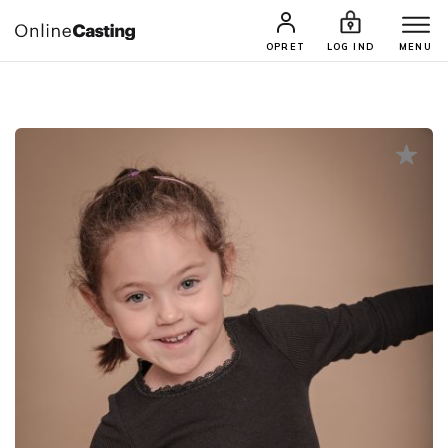
CASTINGS & JOBS
SØG PROFIL
OPRET
LOG IND
MENU