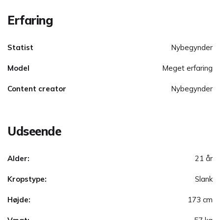
Erfaring
Statist
Nybegynder
Model
Meget erfaring
Content creator
Nybegynder
Udseende
Alder:
21 år
Kropstype:
Slank
Højde:
173 cm