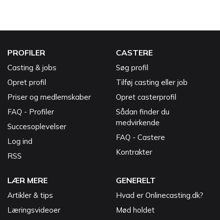
PROFILER
CASTERE
Casting & jobs
Søg profil
Opret profil
Tilføj casting eller job
Priser og medlemskaber
Opret casterprofil
FAQ - Profiler
Sådan finder du
medvirkende
Succesoplevelser
FAQ - Castere
Log ind
Kontrakter
RSS
LÆR MERE
GENERELT
Artikler & tips
Hvad er Onlinecasting.dk?
Læringsvideoer
Mød holdet