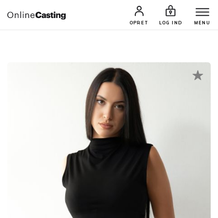
CASTINGS & JOBS
SØG PROFIL
OPRET
LOG IND
MENU