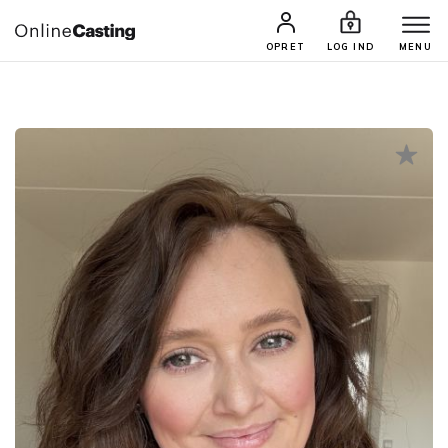
CASTINGS & JOBS
SØG PROFIL
OPRET
LOG IND
MENU