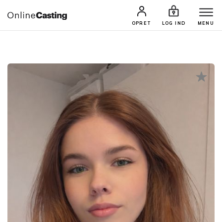
CASTINGS & JOBS
SØG PROFIL
OPRET
LOG IND
MENU