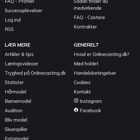
FAQ - Profiler
Sådan finder du
medvirkende
Succesoplevelser
FAQ - Castere
Log ind
Kontrakter
RSS
LÆR MERE
GENERELT
Artikler & tips
Hvad er Onlinecasting.dk?
Læringsvideoer
Mød holdet
Tryghed på Onlinecasting.dk
Handelsbetingelser
Statister
Cookies
Hårmodel
Kontakt
Børnemodel
Instagram
Audition
Facebook
Bliv model
Skuespiller
Fotomodel