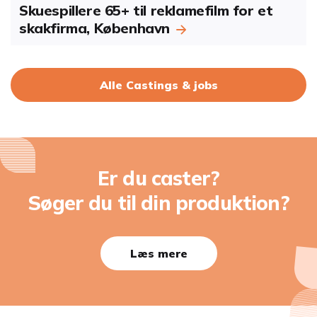
Skuespillere 65+ til reklamefilm for et
skakfirma, København
Alle Castings & jobs
Er du caster?
Søger du til din produktion?
Læs mere