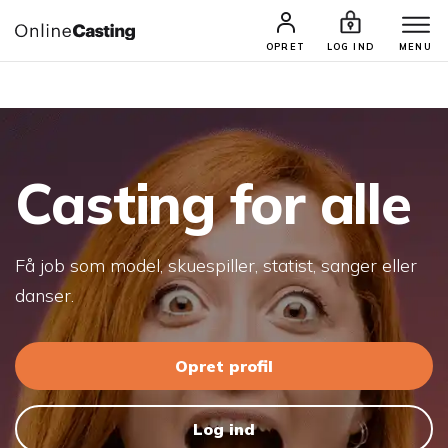
CASTINGS & JOBS
SØG PROFIL
OPRET
LOG IND
MENU
Casting for alle
Få job som model, skuespiller, statist, sanger eller
danser.
Opret profil
Log ind