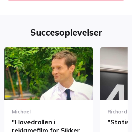
Succesoplevelser
Michael
Richard E
"Hovedrollen i
"Statis
reklamefilm for Sikker