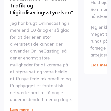
Hold øje 
Trafik og
Sommerdah
Digitaliseringsstyrelsen"
håndværk
Jeg har brugt Onlinecasting i
Jeg er klæ
mere end 10 år og er så glad
meget tra
for, at der er en stor
rundt på p
diversitet i de kunder, der
forsøge a
anvender OnlineCasting, så
arbejdsop
der er enormt store
muligheder for at komme på
Læs mere
et større set og være heldig
at få nye fede reklamefilm og
få opbygget et fantastisk
netværk samt at få nogle
underholdende timer og dage.
Læs mere