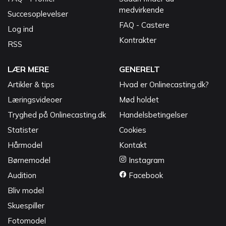
medvirkende
Succesoplevelser
FAQ - Castere
Log ind
Kontrakter
RSS
LÆR MERE
GENERELT
Artikler & tips
Hvad er Onlinecasting.dk?
Læringsvideoer
Mød holdet
Tryghed på Onlinecasting.dk
Handelsbetingelser
Statister
Cookies
Hårmodel
Kontakt
Børnemodel
Instagram
Audition
Facebook
Bliv model
Skuespiller
Fotomodel