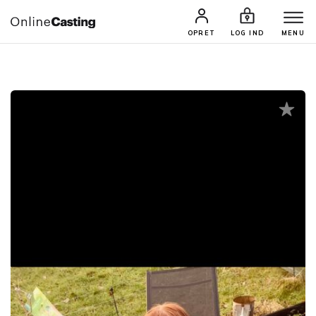
CASTINGS & JOBS
SØG PROFIL
OPRET
LOG IND
MENU