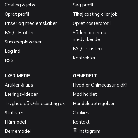
Casting & jobs
Søg profil
Opret profil
Tilføj casting eller job
Priser og medlemskaber
Opret casterprofil
FAQ - Profiler
Sådan finder du
medvirkende
Succesoplevelser
FAQ - Castere
Log ind
Kontrakter
RSS
LÆR MERE
GENERELT
Artikler & tips
Hvad er Onlinecasting.dk?
Læringsvideoer
Mød holdet
Tryghed på Onlinecasting.dk
Handelsbetingelser
Statister
Cookies
Hårmodel
Kontakt
Børnemodel
Instagram