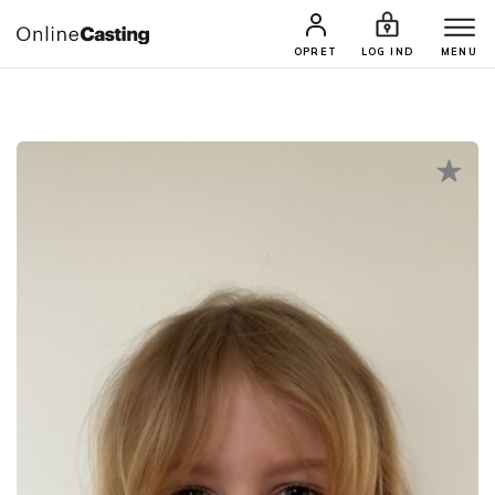
CASTINGS & JOBS
SØG PROFIL
OPRET
LOG IND
MENU