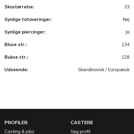
Skostørrelse:
33
Synlige tatoveringer:
Nej
Synlige piercinger:
Ja
Bluse str.:
134
Bukse str.:
128
Udseende:
Skandinavisk / Europæisk
PROFILER
CASTERE
Casting & jobs
Søg profil