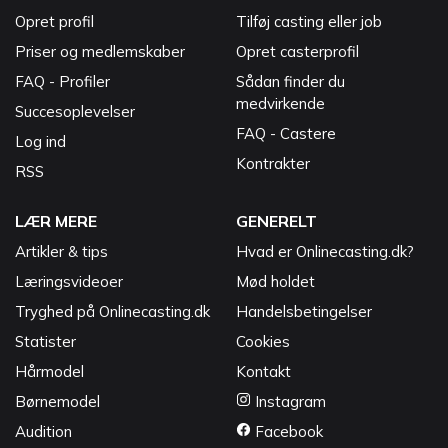
Opret profil
Tilføj casting eller job
Priser og medlemskaber
Opret casterprofil
FAQ - Profiler
Sådan finder du
medvirkende
Succesoplevelser
FAQ - Castere
Log ind
Kontrakter
RSS
LÆR MERE
GENERELT
Artikler & tips
Hvad er Onlinecasting.dk?
Læringsvideoer
Mød holdet
Tryghed på Onlinecasting.dk
Handelsbetingelser
Statister
Cookies
Hårmodel
Kontakt
Børnemodel
Instagram
Audition
Facebook