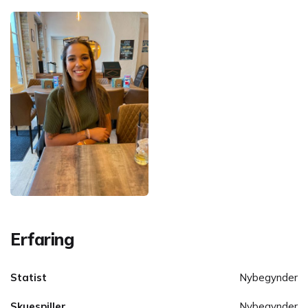
Erfaring
Statist
Nybegynder
Skuespiller
Nybegynder