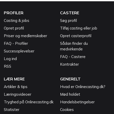
PROFILER
CASTERE
Casting & jobs
Søg profil
Opret profil
Tilføj casting eller job
Priser og medlemskaber
Opret casterprofil
FAQ - Profiler
Sådan finder du
medvirkende
Succesoplevelser
FAQ - Castere
Log ind
Kontrakter
RSS
LÆR MERE
GENERELT
Artikler & tips
Hvad er Onlinecasting.dk?
Læringsvideoer
Mød holdet
Tryghed på Onlinecasting.dk
Handelsbetingelser
Statister
Cookies