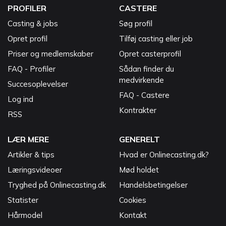
PROFILER
CASTERE
Casting & jobs
Søg profil
Opret profil
Tilføj casting eller job
Priser og medlemskaber
Opret casterprofil
FAQ - Profiler
Sådan finder du
medvirkende
Succesoplevelser
FAQ - Castere
Log ind
Kontrakter
RSS
LÆR MERE
GENERELT
Artikler & tips
Hvad er Onlinecasting.dk?
Læringsvideoer
Mød holdet
Tryghed på Onlinecasting.dk
Handelsbetingelser
Statister
Cookies
Hårmodel
Kontakt