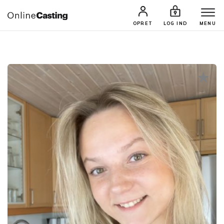
CASTINGS & JOBS
SØG PROFIL
OPRET
LOG IND
MENU