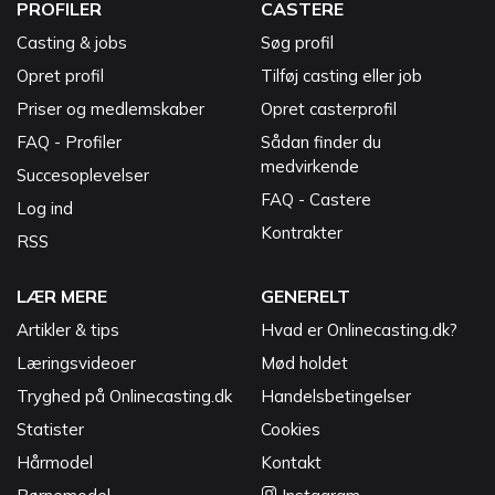
PROFILER
CASTERE
Casting & jobs
Søg profil
Opret profil
Tilføj casting eller job
Priser og medlemskaber
Opret casterprofil
FAQ - Profiler
Sådan finder du
medvirkende
Succesoplevelser
FAQ - Castere
Log ind
Kontrakter
RSS
LÆR MERE
GENERELT
Artikler & tips
Hvad er Onlinecasting.dk?
Læringsvideoer
Mød holdet
Tryghed på Onlinecasting.dk
Handelsbetingelser
Statister
Cookies
Hårmodel
Kontakt