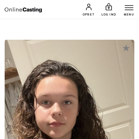
CASTINGS & JOBS
SØG PROFIL
OPRET
LOG IND
MENU