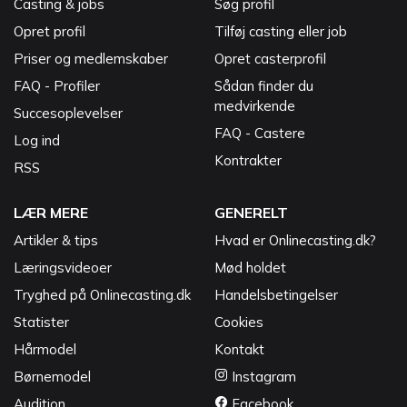
Casting & jobs
Søg profil
Opret profil
Tilføj casting eller job
Priser og medlemskaber
Opret casterprofil
FAQ - Profiler
Sådan finder du
medvirkende
Succesoplevelser
FAQ - Castere
Log ind
Kontrakter
RSS
LÆR MERE
GENERELT
Artikler & tips
Hvad er Onlinecasting.dk?
Læringsvideoer
Mød holdet
Tryghed på Onlinecasting.dk
Handelsbetingelser
Statister
Cookies
Hårmodel
Kontakt
Børnemodel
Instagram
Audition
Facebook