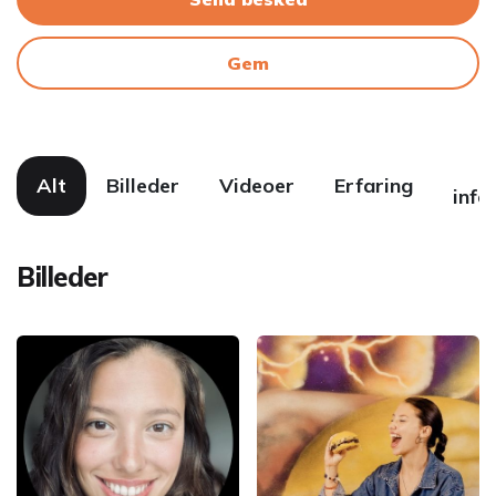
Gem
F
Alt
Billeder
Videoer
Erfaring
info
Billeder