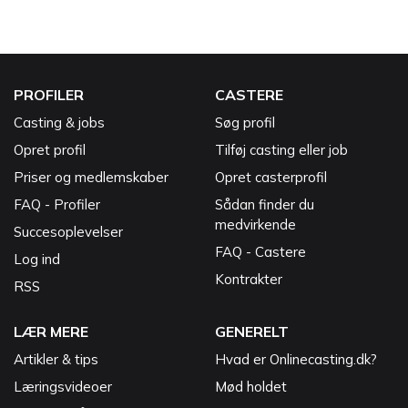
PROFILER
CASTERE
Casting & jobs
Søg profil
Opret profil
Tilføj casting eller job
Priser og medlemskaber
Opret casterprofil
FAQ - Profiler
Sådan finder du
medvirkende
Succesoplevelser
FAQ - Castere
Log ind
Kontrakter
RSS
LÆR MERE
GENERELT
Artikler & tips
Hvad er Onlinecasting.dk?
Læringsvideoer
Mød holdet