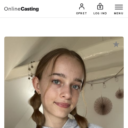
CASTINGS & JOBS
SØG PROFIL
OPRET
LOG IND
MENU