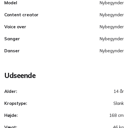
Model
Nybegynder
Content creator
Nybegynder
Voice over
Nybegynder
Sanger
Nybegynder
Danser
Nybegynder
Udseende
Alder:
14 år
Kropstype:
Slank
Højde:
168 cm
Vægt:
46 kg