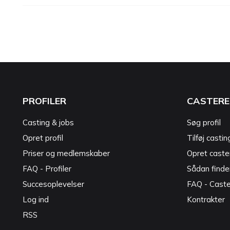
PROFILER
CASTERE
Casting & jobs
Søg profil
Opret profil
Tilføj castin
Priser og medlemskaber
Opret caster
FAQ - Profiler
Sådan finde
Succesoplevelser
FAQ - Cast
Log ind
Kontrakter
RSS