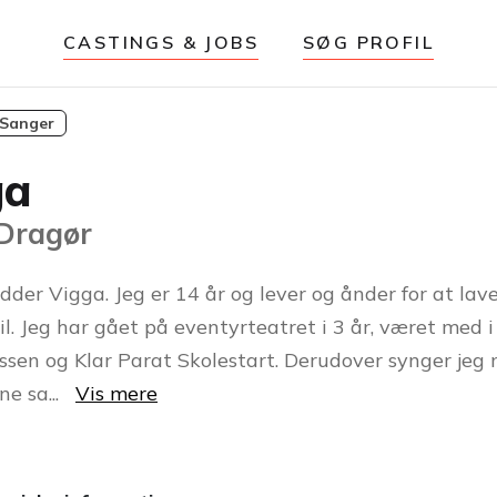
CASTINGS & JOBS
SØG PROFIL
Sanger
ga
 Dragør
dder Vigga. Jeg er 14 år og lever og ånder for at lav
il. Jeg har gået på eventyrteatret i 3 år, været med i
assen og Klar Parat Skolestart. Derudover synger jeg
gne sa
...
Vis mere