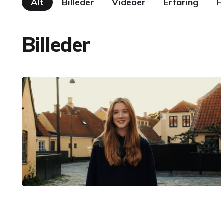
Alt
Billeder
Videoer
Erfaring
F
Billeder