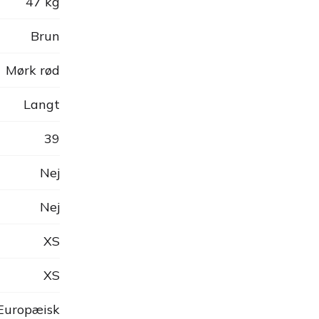
47 kg
Brun
Mørk rød
Langt
39
Nej
Nej
XS
XS
 Europæisk