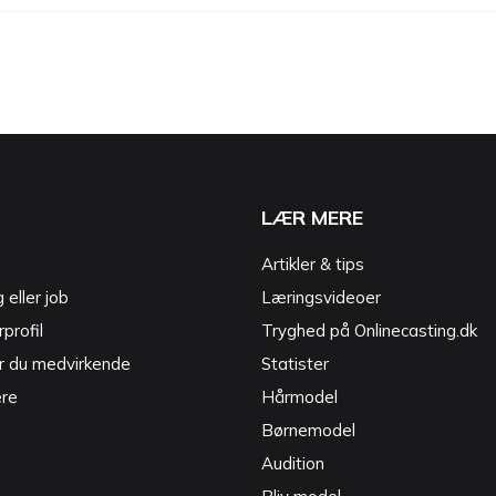
LÆR MERE
Artikler & tips
g eller job
Læringsvideoer
profil
Tryghed på Onlinecasting.dk
r du medvirkende
Statister
ere
Hårmodel
Børnemodel
Audition