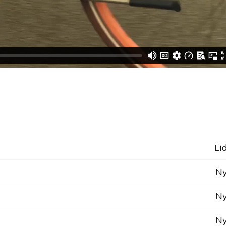
Li
Ny
Ny
Ny