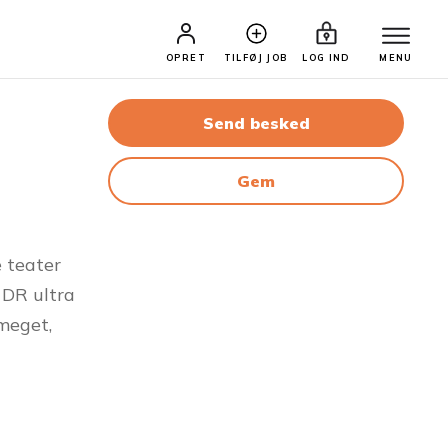
OPRET
TILFØJ JOB
LOG IND
MENU
Send besked
Gem
e teater
 DR ultra
 meget,