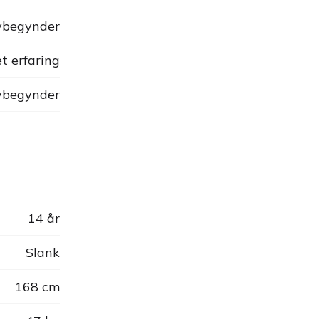
begynder
t erfaring
begynder
14 år
Slank
168 cm