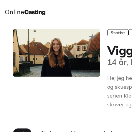
Statist
Vig
14 år,
Hej jeg he
og skuesp
serien Kl
skriver e