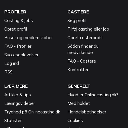
PROFILER
CASTERE
Casting & jobs
Søg profil
Opret profil
Tilføj casting eller job
Priser og medlemskaber
Opret casterprofil
FAQ - Profiler
Sådan finder du
medvirkende
Succesoplevelser
FAQ - Castere
Log ind
Kontrakter
RSS
LÆR MERE
GENERELT
Artikler & tips
Hvad er Onlinecasting.dk?
Læringsvideoer
Mød holdet
Tryghed på Onlinecasting.dk
Handelsbetingelser
Statister
Cookies