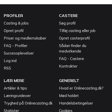
PROFILER
CASTERE
Casting & jobs
Søg profil
Opret profil
Tilføj casting eller job
Priser og medlemskaber
Opret casterprofil
FAQ - Profiler
Sådan finder du
medvirkende
Succesoplevelser
FAQ - Castere
Log ind
Kontrakter
RSS
LÆR MERE
GENERELT
Artikler & tips
Hvad er Onlinecasting.dk?
Læringsvideoer
Mød holdet
Tryghed på Onlinecasting.dk
Handelsbetingelser
Statister
Cookies