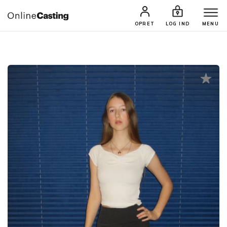
CASTINGS & JOBS
SØG PROFIL
OPRET
LOG IND
MENU