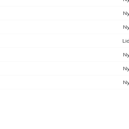
Ny
Ny
Li
Ny
Ny
Ny