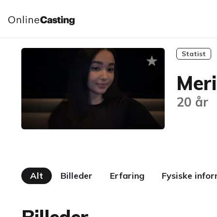
Statist
Mer
20 år
Alt
Billeder
Erfaring
Fysiske info