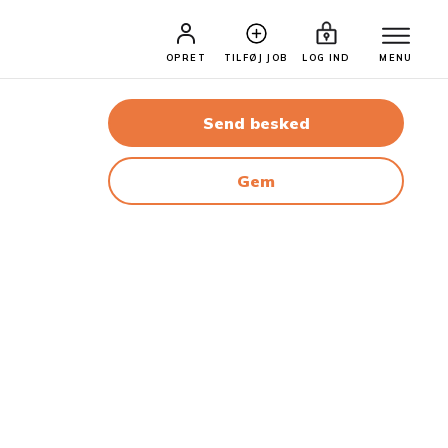
OPRET
TILFØJ JOB
LOG IND
MENU
Send besked
Gem