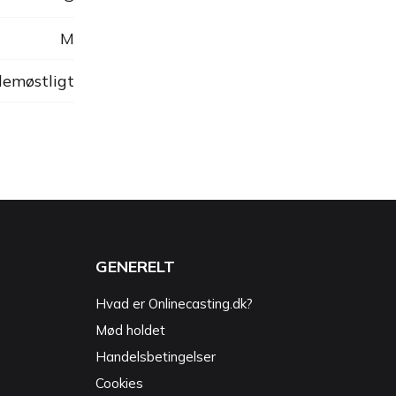
M
lemøstligt
GENERELT
Hvad er Onlinecasting.dk?
Mød holdet
Handelsbetingelser
Cookies