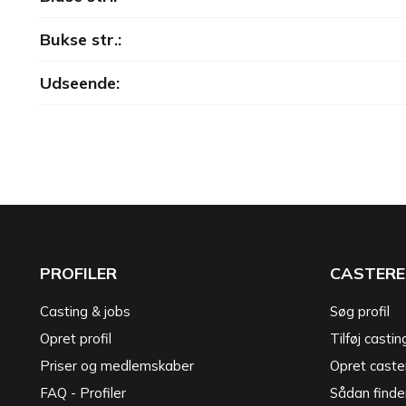
Bukse str.:
Udseende:
PROFILER
CASTERE
Casting & jobs
Søg profil
Opret profil
Tilføj castin
Priser og medlemskaber
Opret caster
FAQ - Profiler
Sådan finde