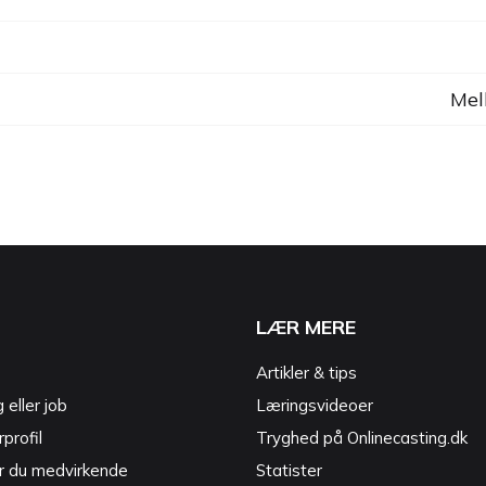
Mel
LÆR MERE
Artikler & tips
g eller job
Læringsvideoer
profil
Tryghed på Onlinecasting.dk
r du medvirkende
Statister