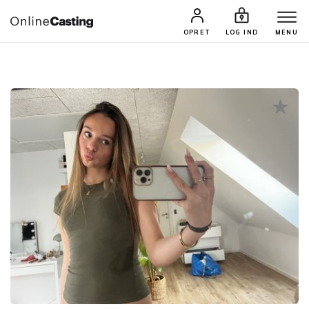
CASTINGS & JOBS
SØG PROFIL
OPRET
LOG IND
MENU