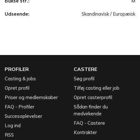
Bukse str.:
M
Udseende:
Skandinavisk / Europæisk
PROFILER
CASTERE
Casting & jobs
Søg profil
Opret profil
Tilføj casting eller job
Priser og medlemskaber
Opret casterprofil
FAQ - Profiler
Sådan finder du
medvirkende
Succesoplevelser
FAQ - Castere
Log ind
Kontrakter
RSS