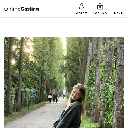
CASTINGS & JOBS
SØG PROFIL
OPRET
LOG IND
MENU