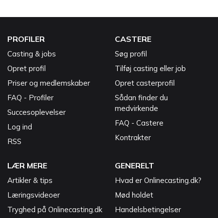
PROFILER
CASTERE
Casting & jobs
Søg profil
Opret profil
Tilføj casting eller job
Priser og medlemskaber
Opret casterprofil
FAQ - Profiler
Sådan finder du
medvirkende
Succesoplevelser
FAQ - Castere
Log ind
Kontrakter
RSS
LÆR MERE
GENERELT
Artikler & tips
Hvad er Onlinecasting.dk?
Læringsvideoer
Mød holdet
Tryghed på Onlinecasting.dk
Handelsbetingelser