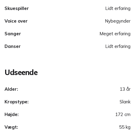
Skuespiller
Lidt erfaring
Voice over
Nybegynder
Sanger
Meget erfaring
Danser
Lidt erfaring
Udseende
Alder:
13 år
Kropstype:
Slank
Højde:
172 cm
Vægt:
55 kg