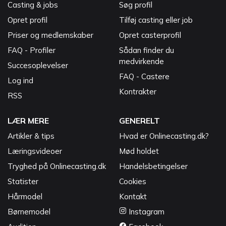
Casting & jobs
Søg profil
Opret profil
Tilføj casting eller job
Priser og medlemskaber
Opret casterprofil
FAQ - Profiler
Sådan finder du
medvirkende
Succesoplevelser
FAQ - Castere
Log ind
Kontrakter
RSS
LÆR MERE
GENERELT
Artikler & tips
Hvad er Onlinecasting.dk?
Læringsvideoer
Mød holdet
Tryghed på Onlinecasting.dk
Handelsbetingelser
Statister
Cookies
Hårmodel
Kontakt
Børnemodel
Instagram