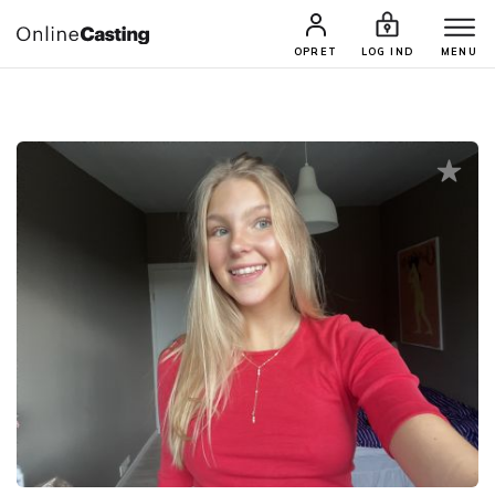
CASTINGS & JOBS
SØG PROFIL
OPRET
LOG IND
MENU