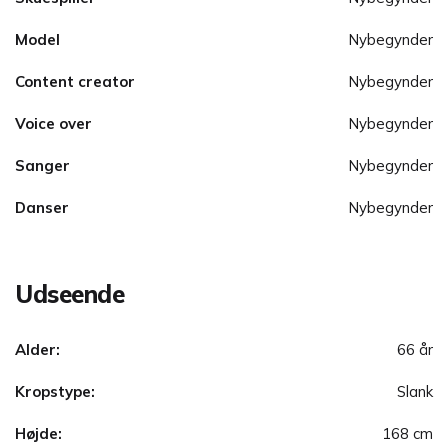
Model
Nybegynder
Content creator
Nybegynder
Voice over
Nybegynder
Sanger
Nybegynder
Danser
Nybegynder
Udseende
Alder:
66 år
Kropstype:
Slank
Højde:
168 cm