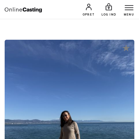
CASTINGS & JOBS
SØG PROFIL
OPRET
LOG IND
MENU