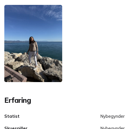
Erfaring
Statist
Nybegynder
Skuespiller
Nybegynder