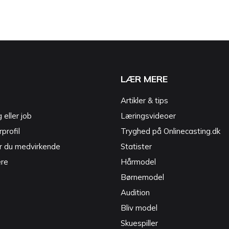
LÆR MERE
Artikler & tips
g eller job
Læringsvideoer
profil
Tryghed på Onlinecasting.dk
r du medvirkende
Statister
ere
Hårmodel
Børnemodel
Audition
Bliv model
Skuespiller