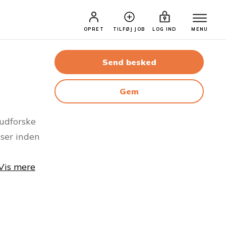
OPRET
TILFØJ JOB
LOG IND
MENU
Send besked
Gem
 udforske
lser inden
Vis mere