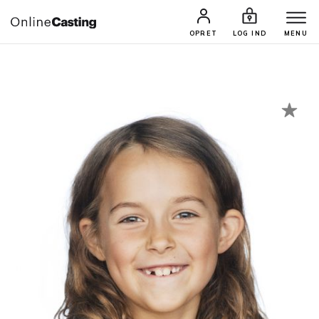
CASTINGS & JOBS
SØG PROFIL
OPRET
LOG IND
MENU