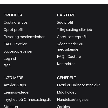
PROFILER
CASTERE
Casting & jobs
Søg profil
Opret profil
Tilføj casting eller job
Priser og medlemskaber
Opret casterprofil
FAQ - Profiler
Sådan finder du
medvirkende
Succesoplevelser
FAQ - Castere
Log ind
Kontrakter
RSS
LÆR MERE
GENERELT
Artikler & tips
Hvad er Onlinecasting.dk?
Læringsvideoer
Mød holdet
Tryghed på Onlinecasting.dk
Handelsbetingelser
Statister
Cookies