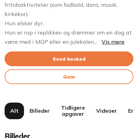
fritidsaktiviteter (som fodbold, dans, musik,
kirkekor).
Hun elsker dyr.
Hun er rap i replikken og drømmer om en dag at
være med i MGP eller en julekalen
...
Vis mere
Send besked
Gem
Tidligere
Alt
Billeder
Videoer
Erf
opgaver
Billeder