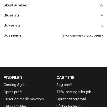
Skostørrelse:
39
Bluse str.:
M
Bukse str.:
L
Udseende:
Skandinavisk / Europæisk
PROFILER
CASTERE
Casting & jobs
Søg profil
Opret profil
Tilføj casting eller job
Priser og medlemskaber
Opret casterprofil
FAQ - Profiler
Sådan finder du