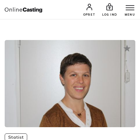
CASTINGS & JOBS
SØG PROFIL
OPRET
LOG IND
MENU
Statist