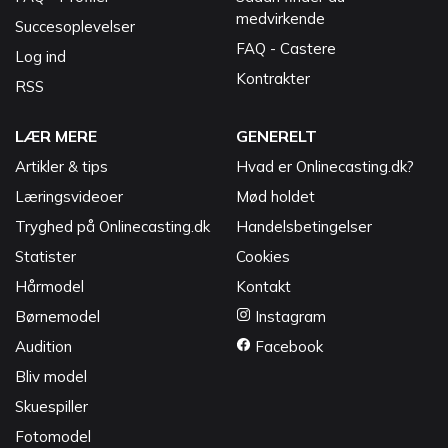
medvirkende
Succesoplevelser
FAQ - Castere
Log ind
Kontrakter
RSS
LÆR MERE
GENERELT
Artikler & tips
Hvad er Onlinecasting.dk?
Læringsvideoer
Mød holdet
Tryghed på Onlinecasting.dk
Handelsbetingelser
Statister
Cookies
Hårmodel
Kontakt
Børnemodel
Instagram
Audition
Facebook
Bliv model
Skuespiller
Fotomodel