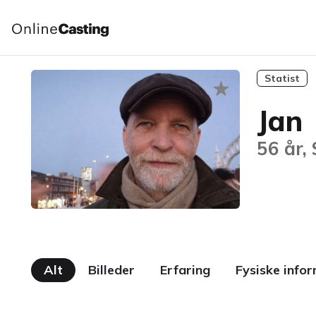
Statist
Jan
56 år,
Alt
Billeder
Erfaring
Fysiske info