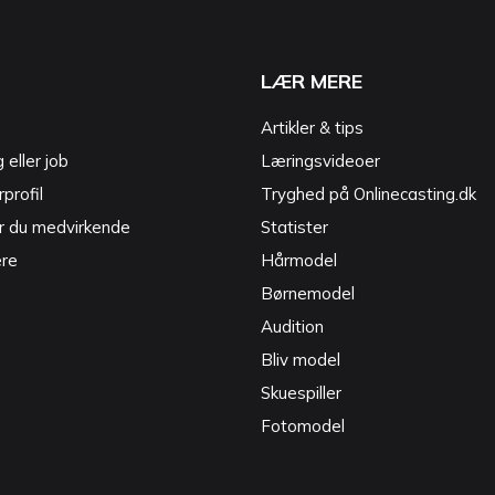
LÆR MERE
Artikler & tips
g eller job
Læringsvideoer
profil
Tryghed på Onlinecasting.dk
r du medvirkende
Statister
ere
Hårmodel
Børnemodel
Audition
Bliv model
Skuespiller
Fotomodel