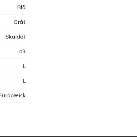
Blå
Gråt
Skaldet
43
L
L
 Europæisk