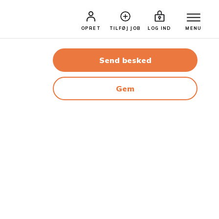
OPRET
TILFØJ JOB
LOG IND
MENU
Send besked
Gem